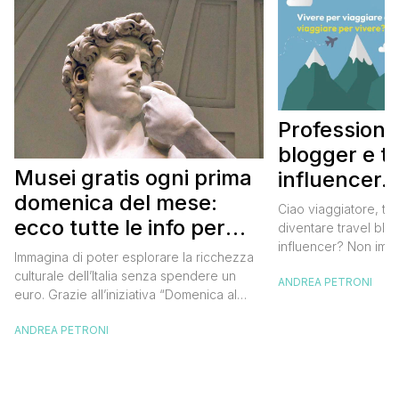
Professione
blogger e t
Musei gratis ogni prima
influencer.
domenica del mese:
tua passione
Ciao viaggiatore, ti
ecco tutte le info per
in un lavoro
diventare travel blo
influencer? Non imma
approfittarne
Immagina di poter esplorare la ricchezza
messaggi e domande
culturale dell’Italia senza spendere un
ANDREA PETRONI
come diventare trave
euro. Grazie all’iniziativa “Domenica al
influencer, una pas
Museo”, questa è una realtà a portata di
negli ultimi anni sta
ANDREA PETRONI
mano. Ogni prima domenica del mese, tutti
di persone in tutto tu
i musei statali aprono le loro porte
D’altronde a chi non
gratuitamente, offrendo un’occasione
Come diceva poi Ibn 
imperdibile per immergersi nell’arte, nella