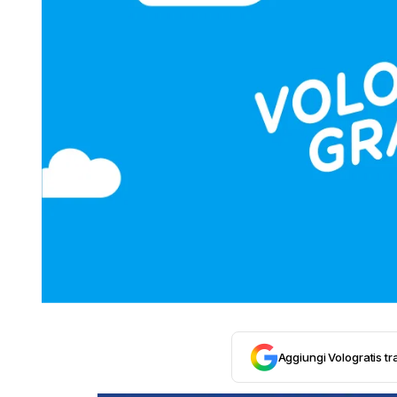
Aggiungi Vologratis tra