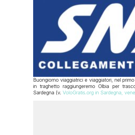
Buongiorno viaggiatrici e viaggiatori, nel prim
in traghetto raggiungeremo Olbia per trasc
Sardegna (v.
VoloGratis.org in Sardegna, vener