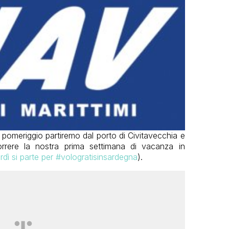
o pomeriggio partiremo dal porto di Civitavecchia e
orrere la nostra prima settimana di vacanza in
dì si parte per #vologratisinsardegna
).