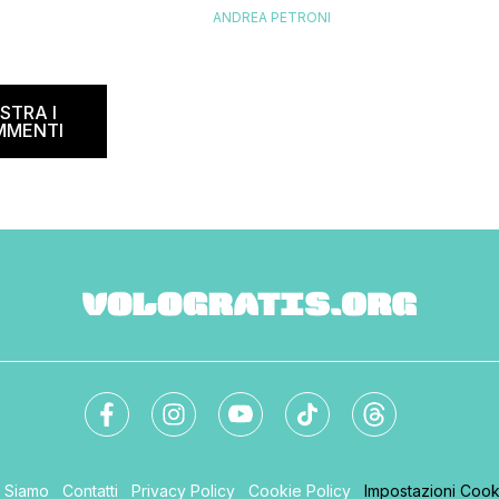
I
lia. Si tratta di un codice
ANDREA PETRONI
pandemia, sta tornando a movimentare
rmetterà di risparmiare il
sogni e le speranze di noi viaggiatori.
del biglietto aereo
Oggi ti segnalo con grande piacere il
e e oneri compresi) per
codice sconto Air France valido anche
’estate 2021. […]
STRA I
per i voli KLM, […]
MMENTI
i Siamo
Contatti
Privacy Policy
Cookie Policy
Impostazioni Cook