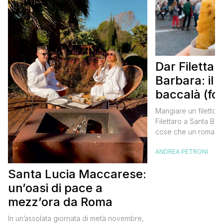
Dar Filettar
Barbara: il f
baccalà (for
buono di R
Mangiare un filetto d
Filettaro a Santa Bar
cose che un romano o 
Roma deve assoluta
ANDREA PETRONI
una volta nella vita. S
un’esperienza culina
Santa Lucia Maccarese:
impreziosita dal cont
fatto di romanità vera
un’oasi di pace a
come si dice a […]
mezz’ora da Roma
In un’assolata giornata di metà novembre,