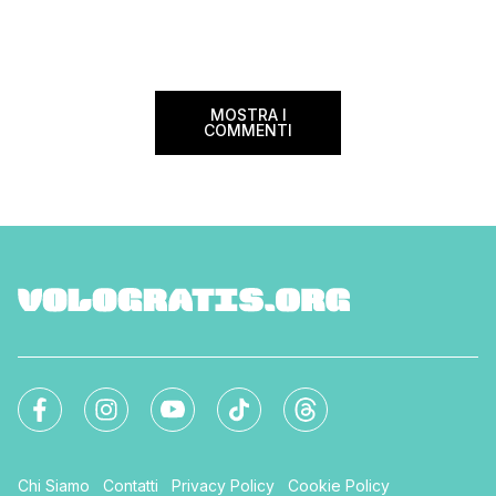
coppia, […]
25% sul prezzo del b
nazionale (tasse e o
volare durante l’esta
MOSTRA I
COMMENTI
Chi Siamo
Contatti
Privacy Policy
Cookie Policy