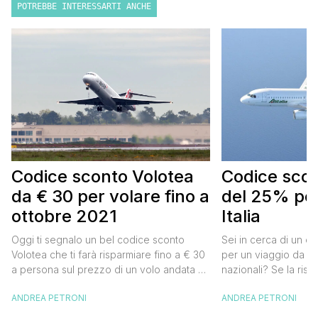
POTREBBE INTERESSARTI ANCHE
Codice sconto Volotea
Codice scont
da € 30 per volare fino a
del 25% per
ottobre 2021
Italia
Oggi ti segnalo un bel codice sconto
Sei in cerca di un co
Volotea che ti farà risparmiare fino a € 30
per un viaggio da far
a persona sul prezzo di un volo andata e
nazionali? Se la risp
ritorno. Si tratta in realtà di uno sconto di €
butta un occhio al 
ANDREA PETRONI
ANDREA PETRONI
15 a tratta, che diventano € 30 su un volo
Alitalia per l’Italia. S
andata e ritorno, € 60 per un volo a/r di
sconto che ti permett