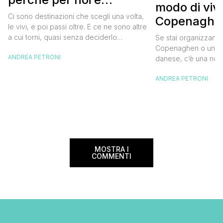
modo di viv
diventata una
Ci sono destinazioni che scegli una volta,
Copenaghen
destinazione del cuore
le vivi, e poi passi oltre. E ce ne sono altre
meglio e s
a cui torni, quasi senza deciderlo
Se stai organizzand
meno
davvero, come se fosse la Carinzia a
Copenaghen o un we
ANDREA PETRONI
richiamarti indietro più che il contrario. Per
danese, c’è una novi
noi è la seconda categoria, senza dubbio.
conoscere prima del
Questa è stata la nostra quarta volta qui, la
ANDREA PETRONI
CopenPay ed è un’ini
terza […]
viaggiatori che sce
più sostenibili durant
Lanciato come proget
ampliato nel 2025 e 
MOSTRA I
COMMENTI