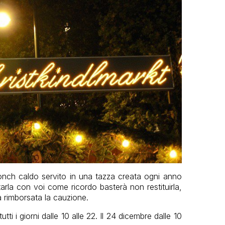
ponch caldo servito in una tazza creata ogni anno
arla con voi come ricordo basterà non restituirla,
rà rimborsata la cauzione.
i i giorni dalle 10 alle 22. Il 24 dicembre dalle 10