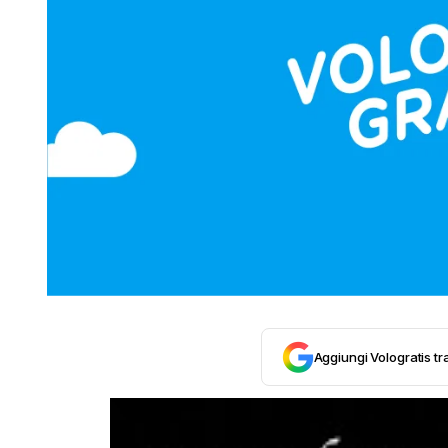
Aggiungi Vologratis tra