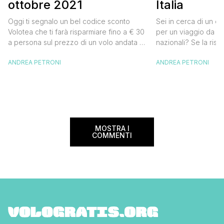
ottobre 2021
Italia
Oggi ti segnalo un bel codice sconto
Sei in cerca di un co
Volotea che ti farà risparmiare fino a € 30
per un viaggio da far
a persona sul prezzo di un volo andata e
nazionali? Se la risp
ritorno. Si tratta in realtà di uno sconto di €
butta un occhio al 
ANDREA PETRONI
ANDREA PETRONI
15 a tratta, che diventano € 30 su un volo
Alitalia per l’Italia. S
andata e ritorno, € 60 per un volo a/r di
sconto che ti permett
coppia, […]
25% sul prezzo del b
nazionale (tasse e o
volare durante l’esta
MOSTRA I
COMMENTI