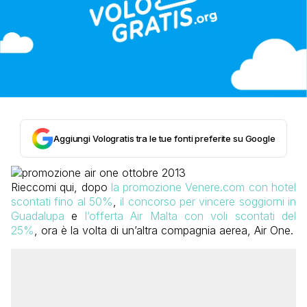
Aggiungi Vologratis tra le tue fonti preferite su Google
Rieccomi qui, dopo
la promozione Venere.com con hotel
scontati fino al 50%
,
il concorso per vincere soggiorni in
Guadalupa
e
l’offerta Air Malta con voli scontati del
25%
, ora è la volta di un’altra compagnia aerea, Air One.