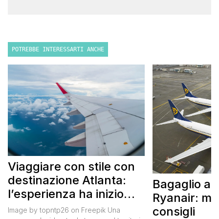
POTREBBE INTERESSARTI ANCHE
Viaggiare con stile con
destinazione Atlanta:
Bagaglio a
l’esperienza ha inizio
Ryanair: mi
con un volo Air France
consigli
Image by topntp26 on Freepik Una