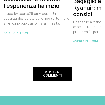
Bagaglio a
l’esperienza ha inizio
Ryanair: mi
con un volo Air France
consigli
Image by topntp26 on Freepik Una
vacanza desiderata da tempo sul territorio
Il bagaglio a mano R
americano può trasformarsi in realtà
aspetti più importanti
acquistando i biglietti di un volo Air
problematici per chi 
ANDREA PETRONI
France. Tale realtà, fondata nel 1933, ha
compagnia irlandese
sempre investito nell’innovazione fino a
ANDREA PETRONI
bagaglio cambiano 
divenire una delle compagnie aeree
confusione tra i viag
internazionali di riferimento nel panorama
guida aggiornata a 
internazionale. Volare sicuri verso Atlanta
troverai tutte le inf
Sui voli diretti ad […]
peso e costi per evi
sorprese. Mi raccom
MOSTRA I
COMMENTI