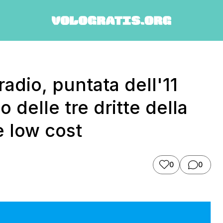
adio, puntata dell'11
o delle tre dritte della
e low cost
0
0