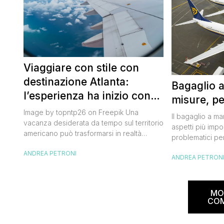
Viaggiare con stile con
destinazione Atlanta:
Bagaglio 
l’esperienza ha inizio con
misure, pe
un volo Air France
Image by topntp26 on Freepik Una
Il bagaglio a m
vacanza desiderata da tempo sul territorio
aspetti più impor
americano può trasformarsi in realtà
problematici per
acquistando i biglietti di un volo Air
compagnia irlan
ANDREA PETRONI
France. Tale realtà, fondata nel 1933, ha
ANDREA PETRON
bagaglio cambi
sempre investito nell’innovazione fino a
confusione tra i
divenire una delle compagnie aeree
guida aggiorna
internazionali di riferimento nel panorama
troverai tutte l
MO
internazionale. Volare sicuri verso Atlanta
peso e costi pe
CO
Sui voli diretti ad […]
sorprese. Mi r