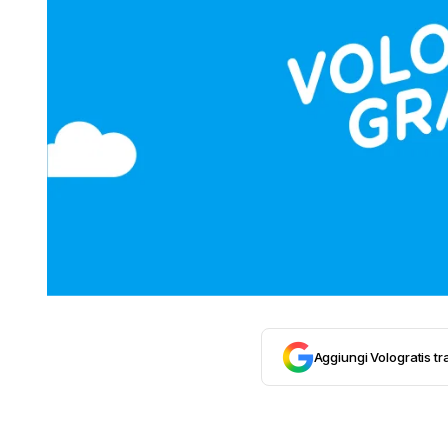
Aggiungi Vologratis tra