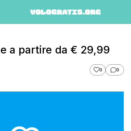
te a partire da € 29,99
0
0