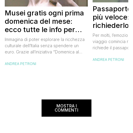
Passaporto 
Musei gratis ogni prima
più veloce:
domenica del mese:
richiederlo 
ecco tutte le info per
Per molti, l’emozione
approfittarne
Immagina di poter esplorare la ricchezza
viaggio comincia nel
culturale dell’Italia senza spendere un
richiede il passaport
euro. Grazie all’iniziativa “Domenica al
chiunque abbia affro
Museo”, questa è una realtà a portata di
ANDREA PETRONI
ottenimento di ques
ANDREA PETRONI
mano. Ogni prima domenica del mese, tutti
per chi vuole viaggia
i musei statali aprono le loro porte
dell’Europa (o anche
gratuitamente, offrendo un’occasione
negli ultimi due anni 
imperdibile per immergersi nell’arte, nella
da affrontare: la […]
storia e nella bellezza del nostro Paese.
Ma non […]
MOSTRA I
COMMENTI