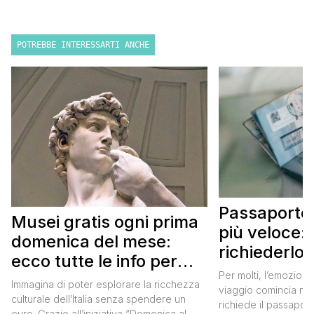
POTREBBE INTERESSARTI ANCHE
Passaporto 
Musei gratis ogni prima
più veloce:
domenica del mese:
richiederlo 
ecco tutte le info per
Per molti, l’emozione
approfittarne
Immagina di poter esplorare la ricchezza
viaggio comincia nel
culturale dell’Italia senza spendere un
richiede il passaport
euro. Grazie all’iniziativa “Domenica al