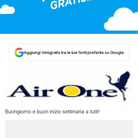
Aggiungi Vologratis tra le tue fonti preferite su Google
Buongiorno e buon inizio settimana a tutti!