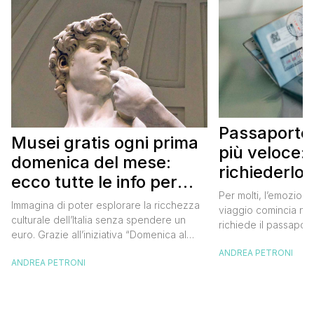
Passaporto 
Musei gratis ogni prima
più veloce:
domenica del mese:
richiederlo 
ecco tutte le info per
Per molti, l’emozione
approfittarne
Immagina di poter esplorare la ricchezza
viaggio comincia nel
culturale dell’Italia senza spendere un
richiede il passaport
euro. Grazie all’iniziativa “Domenica al
chiunque abbia affro
Museo”, questa è una realtà a portata di
ANDREA PETRONI
ottenimento di ques
ANDREA PETRONI
mano. Ogni prima domenica del mese, tutti
per chi vuole viaggia
i musei statali aprono le loro porte
dell’Europa (o anche
gratuitamente, offrendo un’occasione
negli ultimi due anni 
imperdibile per immergersi nell’arte, nella
da affrontare: la […]