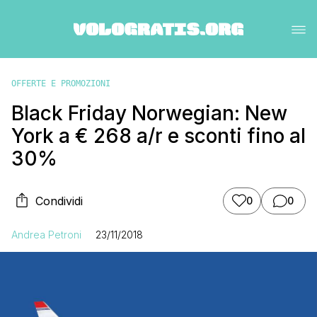
OFFERTE E PROMOZIONI
Black Friday Norwegian: New
York a € 268 a/r e sconti fino al
30%
Condividi
0
0
Andrea Petroni
23/11/2018