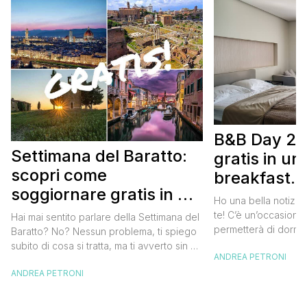
B&B Day 20
Settimana del Baratto:
gratis in u
scopri come
breakfast. 
soggiornare gratis in un
approfittare
Ho una bella notizia
bed and breakfast
gratis
te! C’è un’occasione 
Hai mai sentito parlare della Settimana del
permetterà di dormir
Baratto? No? Nessun problema, ti spiego
breakfast italiano, 
subito di cosa si tratta, ma ti avverto sin da
ANDREA PETRONI
meravigliosi del no
ora che la manifestazione ti piacerà
spendere una fortun
ANDREA PETRONI
tantissimo perché ti permetterà di
questa data sul cale
soggiornare gratis nei bed and breakfast
marzo 2025 ritorna il
italiani e in quelli di tanti altri Paesi del