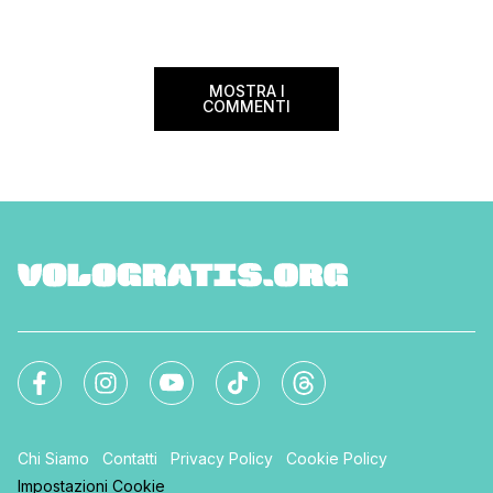
nazionale del bed an
mondo. Sì, hai letto bene, gratis! La
[…]
Settimana […]
MOSTRA I
COMMENTI
Chi Siamo
Contatti
Privacy Policy
Cookie Policy
Impostazioni Cookie