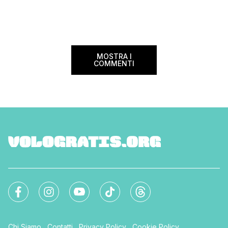
non indifferente rispetto al […]
pensare a tutto, dalla
miei cari e al mio b
volevo […]
MOSTRA I
COMMENTI
Chi Siamo
Contatti
Privacy Policy
Cookie Policy