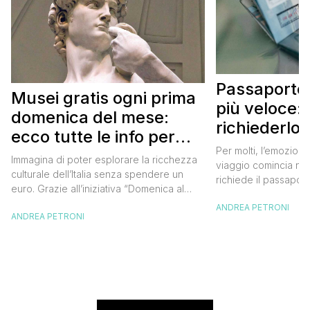
Passaporto 
Musei gratis ogni prima
più veloce:
domenica del mese:
richiederlo 
ecco tutte le info per
Per molti, l’emozione
approfittarne
Immagina di poter esplorare la ricchezza
viaggio comincia nel
culturale dell’Italia senza spendere un
richiede il passaport
euro. Grazie all’iniziativa “Domenica al
chiunque abbia affro
Museo”, questa è una realtà a portata di
ANDREA PETRONI
ottenimento di ques
ANDREA PETRONI
mano. Ogni prima domenica del mese, tutti
per chi vuole viaggia
i musei statali aprono le loro porte
dell’Europa (o anche
gratuitamente, offrendo un’occasione
negli ultimi due anni 
imperdibile per immergersi nell’arte, nella
da affrontare: la […]
storia e nella bellezza del nostro Paese.
Ma non […]