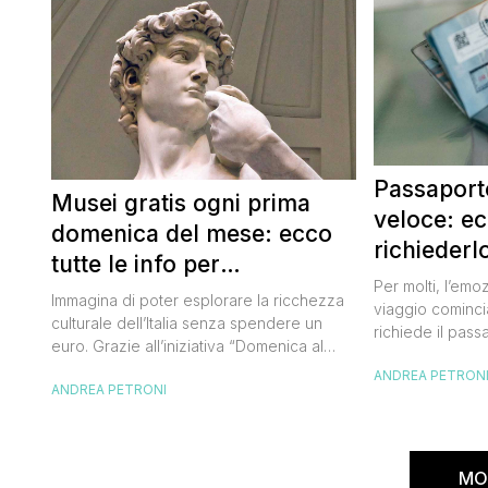
Passaporto
Musei gratis ogni prima
veloce: e
domenica del mese: ecco
richiederl
tutte le info per
Per molti, l’emo
approfittarne
Immagina di poter esplorare la ricchezza
viaggio cominci
culturale dell’Italia senza spendere un
richiede il pass
euro. Grazie all’iniziativa “Domenica al
chiunque abbia 
Museo”, questa è una realtà a portata di
ANDREA PETRON
ottenimento di 
ANDREA PETRONI
mano. Ogni prima domenica del mese, tutti
per chi vuole vi
i musei statali aprono le loro porte
dell’Europa (o 
gratuitamente, offrendo un’occasione
negli ultimi due 
imperdibile per immergersi nell’arte, nella
da affrontare: l
MO
storia e nella bellezza del nostro Paese.