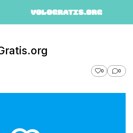
ratis.org
0
0