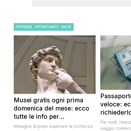
POTREBBE INTERESSARTI ANCHE
Passaporto
Musei gratis ogni prima
veloce: e
domenica del mese: ecco
richiederl
tutte le info per
Per molti, l’emo
approfittarne
Immagina di poter esplorare la ricchezza
viaggio cominci