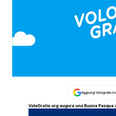
Aggiungi Vologratis tra
VoloGratis.org augura una Buona Pasqua a v