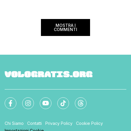
imperdibile per immergersi nell’arte, nella
da affrontare: la […]
storia e nella bellezza del nostro Paese.
Ma non […]
MOSTRA I
COMMENTI
Chi Siamo
Contatti
Privacy Policy
Cookie Policy
Impostazioni Cookie