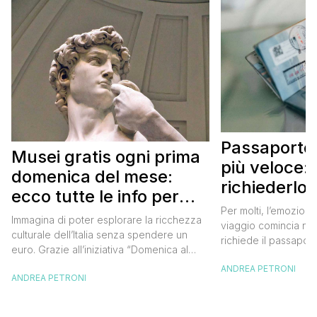
Passaporto 
Musei gratis ogni prima
più veloce:
domenica del mese:
richiederlo 
ecco tutte le info per
Per molti, l’emozione
approfittarne
Immagina di poter esplorare la ricchezza
viaggio comincia nel
culturale dell’Italia senza spendere un
richiede il passaport
euro. Grazie all’iniziativa “Domenica al
chiunque abbia affro
Museo”, questa è una realtà a portata di
ANDREA PETRONI
ottenimento di ques
ANDREA PETRONI
mano. Ogni prima domenica del mese, tutti
per chi vuole viaggia
i musei statali aprono le loro porte
dell’Europa (o anche
gratuitamente, offrendo un’occasione
negli ultimi due anni 