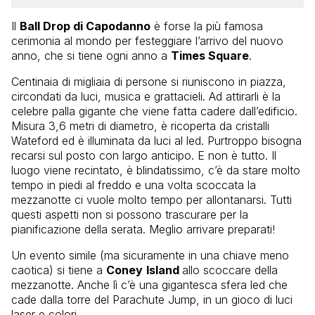
Il
Ball Drop di Capodanno
è forse la più famosa
cerimonia al mondo per festeggiare l’arrivo del nuovo
anno, che si tiene ogni anno a
Times Square
.
Centinaia di migliaia di persone si riuniscono in piazza,
circondati da luci, musica e grattacieli. Ad attirarli è la
celebre palla gigante che viene fatta cadere dall’edificio.
Misura 3,6 metri di diametro, è ricoperta da cristalli
Wateford ed è illuminata da luci al led. Purtroppo bisogna
recarsi sul posto con largo anticipo. E non è tutto. Il
luogo viene recintato, è blindatissimo, c’è da stare molto
tempo in piedi al freddo e una volta scoccata la
mezzanotte ci vuole molto tempo per allontanarsi. Tutti
questi aspetti non si possono trascurare per la
pianificazione della serata. Meglio arrivare preparati!
Un evento simile (ma sicuramente in una chiave meno
caotica) si tiene a
Coney
Island
allo scoccare della
mezzanotte. Anche lì c’è una gigantesca sfera led che
cade dalla torre del Parachute Jump, in un gioco di luci
laser e colori.