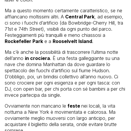
Ma a questo momento certamente caratteristico, se ne
affiancano moltissimi altri. A
Central Park
, ad esempio,
ci sono i fuochi d’artificio (da Bowbridge-Cherry Hill, tra
71st e 74th Street), visibili da ogni punto del parco.
Festeggiamenti più tranquilli e meno chiassosi a
Rockefeller Park
e a
Rooselvelt Island
.
Ma c’è anche la possibilità di trascorrere l’ultima notte
dell’anno
in crociera
. È una festa galleggiante su una
nave che domina Manhattan da dove guardare lo
spettacolo dei fuochi d’artificio sul fiume Hudson.
D’obbligo, poi, un brindisi collettivo all’anno nuovo. Ci
sono crociere per ogni esigenza e per ogni tasca: con
DJ, con open bar, per chi porta con sé bambini a per chi
invece partecipa da single.
Ovviamente non mancano le
feste
nei locali, la vita
notturna a New York è movimentata e calorosa. Ma
ovviamente meglio muoversi con largo anticipo, per
acquistare il biglietto della serata, onde evitare brutte
sorprese.