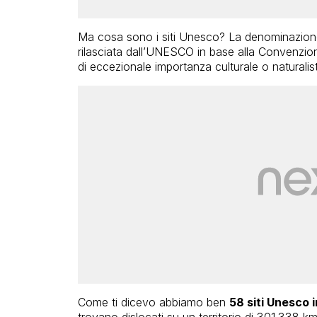
Ma cosa sono i siti Unesco? La denominazion
rilasciata dall’UNESCO in base alla Convenzion
di eccezionale importanza culturale o naturalist
Come ti dicevo abbiamo ben
58 siti Unesco in
trovano dislocati su un territorio di 301.338 k