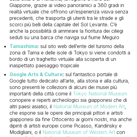
Giappone, grazie ai video panoramici a 360 gradi in
realtà virtuale che offrono un’esperienza visiva senza
precedenti, che trasporta gli utenti tra le strade e gli
scorci più belli della capitale del Sol Levante. C’è
anche la possibilità di ammirare la fioritura dei ciliegi
seduti su una barca che naviga sul fiume Meguro
Tamashima
: sul sito web dell’ente del turismo della
zona di Tama e delle isole di Tokyo si viene condotti a
bordo di un traghetto virtuale alla scoperta di un
inaspettato paesaggio tropicale
Google Arts & Culture
: sul fantastico portale di
Google tutto dedicato all’arte, alla storia e alla cultura,
sono presenti le collezioni di alcuni dei musei più
importanti della città come il
Tokyo National Museum
conopere e reperti archeologici sia giapponesi che di
altri paesi asiatici, il
National Museum of Modern Art
,
che espone sia le opere dei principali pittori e artisti
giapponesi da fine Ottocento ai giorni nostri, ma anche
dipinti di artisti europei come Picasso, Kandinsky e
Modigliani, o il
National Museum of Western Art
con