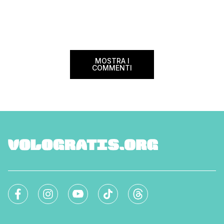
divertimento del gio
nostro stivale custodisce da Nord a Sud e
nelle isole. Ma cosa sono i siti Unesco? La
denominazione di […]
MOSTRA I
COMMENTI