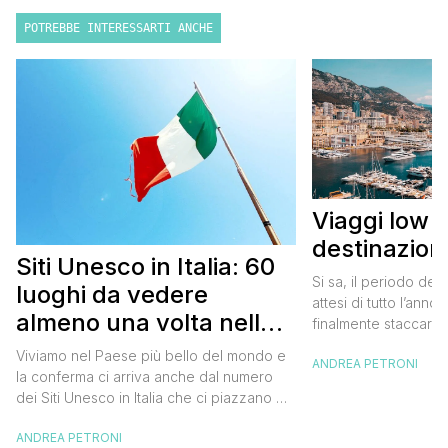
POTREBBE INTERESSARTI ANCHE
Viaggi low 
destinazion
Siti Unesco in Italia: 60
Si sa, il periodo dell
luoghi da vedere
attesi di tutto l’anno
almeno una volta nella
finalmente staccare d
prenotare un viaggio
vita
Viviamo nel Paese più bello del mondo e
ANDREA PETRONI
chiudere l’agenda. E
la conferma ci arriva anche dal numero
ambire sempre al ma
dei Siti Unesco in Italia che ci piazzano al
migliore occasione p
primo posto della classifica mondiale
dell’esplorazione di
ANDREA PETRONI
World Heritage List per le bellezze che il