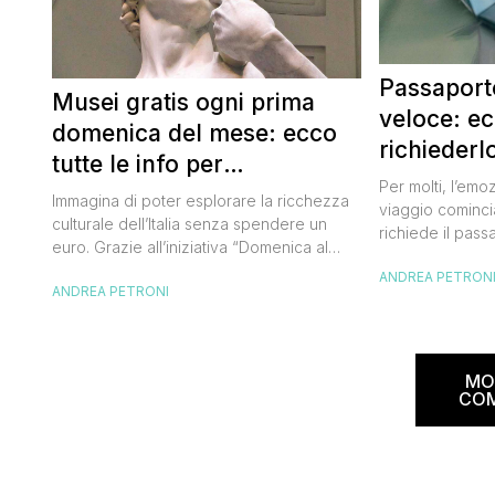
Passaporto
Musei gratis ogni prima
veloce: e
domenica del mese: ecco
richiederl
tutte le info per
Per molti, l’emo
approfittarne
Immagina di poter esplorare la ricchezza
viaggio cominci
culturale dell’Italia senza spendere un
richiede il pass
euro. Grazie all’iniziativa “Domenica al
chiunque abbia 
Museo”, questa è una realtà a portata di
ANDREA PETRON
ottenimento di 
ANDREA PETRONI
mano. Ogni prima domenica del mese, tutti
per chi vuole vi
i musei statali aprono le loro porte
dell’Europa (o 
gratuitamente, offrendo un’occasione
negli ultimi due 
imperdibile per immergersi nell’arte, nella
da affrontare: l
MO
storia e nella bellezza del nostro Paese.
CO
Ma non […]