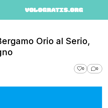
Bergamo Orio al Serio,
ugno
0
0