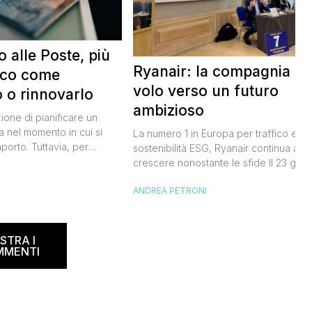
 alle Poste, più
Ryanair: la compagnia in
cco come
volo verso un futuro
o o rinnovarlo
ambizioso
zione di pianificare un
a nel momento in cui si
La numero 1 in Europa per traffico e
aporto. Tuttavia, per
sostenibilità ESG, Ryanair continua a
affrontato il processo di
crescere nonostante le sfide Il 23 gen
I
questo documento vitale
2024, il CEO di Ryanair Group Michael
aggiare al di fuori
ANDREA PETRONI
O’Leary, ha tenuto una conferenza
anche nel Regno Unito) –
stampa a Roma per condividere le sue
anni – c’è una triste realtà
recenti vittorie e piani futuri, sottoline
a […]
la sua posizione dominante nel settore
STRA I
MMENTI
dell’aviazione in Europa. Io […]