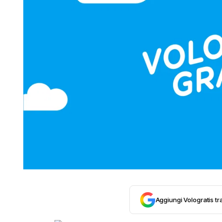
Aggiungi Vologratis tra