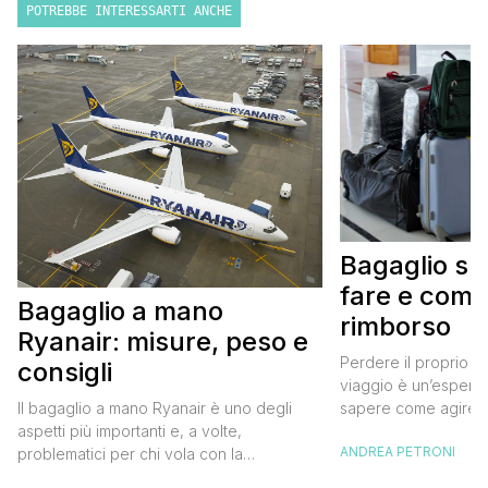
POTREBBE INTERESSARTI ANCHE
Bagaglio sm
fare e come 
Bagaglio a mano
rimborso
Ryanair: misure, peso e
Perdere il proprio b
consigli
viaggio è un’esperie
Il bagaglio a mano Ryanair è uno degli
sapere come agire pu
aspetti più importanti e, a volte,
Ti guiderò passo pa
ANDREA PETRONI
problematici per chi vola con la
come richiedere il r
compagnia irlandese. Le regole sul
smarrimento del baga