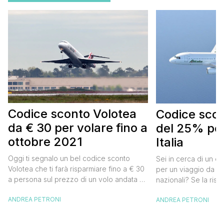
Codice sconto Volotea
Codice scont
da € 30 per volare fino a
del 25% per
ottobre 2021
Italia
Oggi ti segnalo un bel codice sconto
Sei in cerca di un co
Volotea che ti farà risparmiare fino a € 30
per un viaggio da far
a persona sul prezzo di un volo andata e
nazionali? Se la risp
ritorno. Si tratta in realtà di uno sconto di €
butta un occhio al 
ANDREA PETRONI
ANDREA PETRONI
15 a tratta, che diventano € 30 su un volo
Alitalia per l’Italia. S
andata e ritorno, € 60 per un volo a/r di
sconto che ti permett
coppia, […]
25% sul prezzo del b