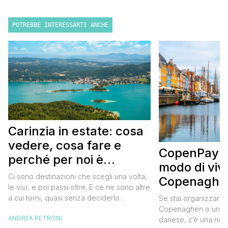
POTREBBE INTERESSARTI ANCHE
Carinzia in estate: cosa
vedere, cosa fare e
CopenPay: i
perché per noi è
modo di viv
diventata una
Ci sono destinazioni che scegli una volta,
Copenaghen
destinazione del cuore
le vivi, e poi passi oltre. E ce ne sono altre
meglio e s
a cui torni, quasi senza deciderlo
Se stai organizzand
meno
davvero, come se fosse la Carinzia a
Copenaghen o un we
ANDREA PETRONI
richiamarti indietro più che il contrario. Per
danese, c’è una novi