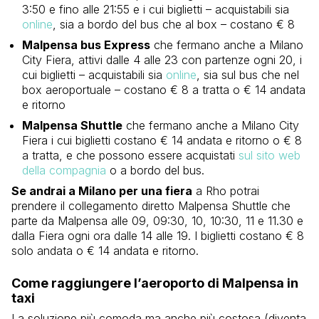
3:50 e fino alle 21:55 e i cui biglietti – acquistabili sia
online
, sia a bordo del bus che al box – costano € 8
Malpensa bus Express
che fermano anche a Milano
City Fiera, attivi dalle 4 alle 23 con partenze ogni 20, i
cui biglietti – acquistabili sia
online
, sia sul bus che nel
box aeroportuale – costano € 8 a tratta o € 14 andata
e ritorno
Malpensa Shuttle
che fermano anche a Milano City
Fiera i cui biglietti costano € 14 andata e ritorno o € 8
a tratta, e che possono essere acquistati
sul sito web
della compagnia
o a bordo del bus.
Se andrai a Milano per una fiera
a Rho potrai
prendere il collegamento diretto Malpensa Shuttle che
parte da Malpensa alle 09, 09:30, 10, 10:30, 11 e 11.30 e
dalla Fiera ogni ora dalle 14 alle 19. I biglietti costano € 8
solo andata o € 14 andata e ritorno.
Come raggiungere l’aeroporto di Malpensa in
taxi
La soluzione più comoda ma anche più costosa (diventa