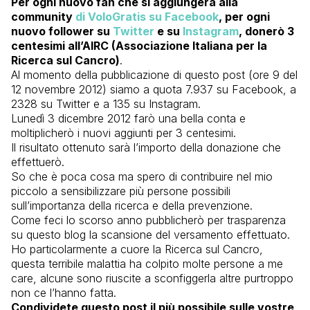
Per ogni nuovo fan che si aggiungerà alla
community
di VoloGratis su Facebook
, per ogni
nuovo follower su
Twitter
e su
Instagram
, donerò 3
centesimi all’AIRC (Associazione Italiana per la
Ricerca sul Cancro)
.
Al momento della pubblicazione di questo post (ore 9 del
12 novembre 2012) siamo a quota 7.937 su Facebook, a
2328 su Twitter e a 135 su Instagram.
Lunedì 3 dicembre 2012 farò una bella conta e
moltiplicherò i nuovi aggiunti per 3 centesimi.
Il risultato ottenuto sarà l’importo della donazione che
effettuerò.
So che è poca cosa ma spero di contribuire nel mio
piccolo a sensibilizzare più persone possibili
sull’importanza della ricerca e della prevenzione.
Come feci lo scorso anno pubblicherò per trasparenza
su questo blog la scansione del versamento effettuato.
Ho particolarmente a cuore la Ricerca sul Cancro,
questa terribile malattia ha colpito molte persone a me
care, alcune sono riuscite a sconfiggerla altre purtroppo
non ce l’hanno fatta.
Condividete questo post il più possibile sulle vostre