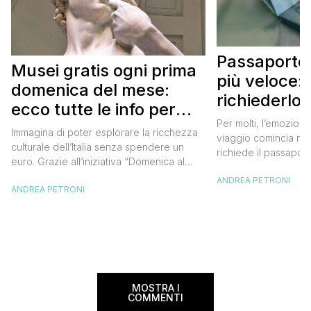
Passaporto 
Musei gratis ogni prima
più veloce:
domenica del mese:
richiederlo 
ecco tutte le info per
Per molti, l’emozione
approfittarne
Immagina di poter esplorare la ricchezza
viaggio comincia nel
culturale dell’Italia senza spendere un
richiede il passaport
euro. Grazie all’iniziativa “Domenica al
chiunque abbia affro
Museo”, questa è una realtà a portata di
ANDREA PETRONI
ottenimento di ques
ANDREA PETRONI
mano. Ogni prima domenica del mese, tutti
per chi vuole viaggia
i musei statali aprono le loro porte
dell’Europa (o anche
gratuitamente, offrendo un’occasione
negli ultimi due anni 
imperdibile per immergersi nell’arte, nella
da affrontare: la […]
storia e nella bellezza del nostro Paese.
Ma non […]
MOSTRA I
COMMENTI