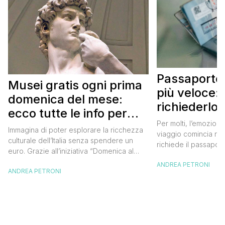
Passaporto 
Musei gratis ogni prima
più veloce:
domenica del mese:
richiederlo 
ecco tutte le info per
Per molti, l’emozione
approfittarne
Immagina di poter esplorare la ricchezza
viaggio comincia nel
culturale dell’Italia senza spendere un
richiede il passaport
euro. Grazie all’iniziativa “Domenica al
chiunque abbia affro
Museo”, questa è una realtà a portata di
ANDREA PETRONI
ottenimento di ques
ANDREA PETRONI
mano. Ogni prima domenica del mese, tutti
per chi vuole viaggia
i musei statali aprono le loro porte
dell’Europa (o anche
gratuitamente, offrendo un’occasione
negli ultimi due anni 
imperdibile per immergersi nell’arte, nella
da affrontare: la […]
storia e nella bellezza del nostro Paese.
Ma non […]