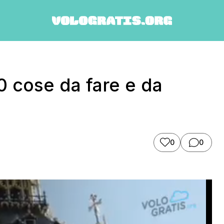
0 cose da fare e da
0
0