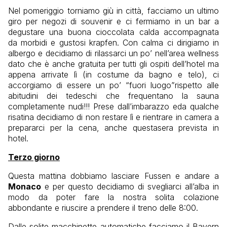
Nel pomeriggio torniamo giù in città, facciamo un ultimo
giro per negozi di souvenir e ci fermiamo in un bar a
degustare una buona cioccolata calda accompagnata
da morbidi e gustosi krapfen. Con calma ci dirigiamo in
albergo e decidiamo di rilassarci un po’ nell’area wellness
dato che è anche gratuita per tutti gli ospiti dell’hotel ma
appena arrivate lì (in costume da bagno e telo), ci
accorgiamo di essere un po’ “fuori luogo”rispetto alle
abitudini dei tedeschi che frequentano la sauna
completamente nudi!!! Prese dall’imbarazzo eda qualche
risatina decidiamo di non restare lì e rientrare in camera a
prepararci per la cena, anche questasera prevista in
hotel.
Terzo giorno
Questa mattina dobbiamo lasciare Fussen e andare a
Monaco
e per questo decidiamo di svegliarci all’alba in
modo da poter fare la nostra solita colazione
abbondante e riuscire a prendere il treno delle 8:00.
Dalle solite macchinette automatiche facciamo il Bayern