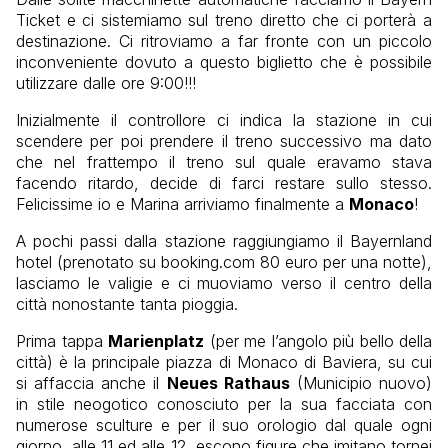
Ticket e ci sistemiamo sul treno diretto che ci porterà a
destinazione. Ci ritroviamo a far fronte con un piccolo
inconveniente dovuto a questo biglietto che è possibile
utilizzare dalle ore 9:00!!!
Inizialmente il controllore ci indica la stazione in cui
scendere per poi prendere il treno successivo ma dato
che nel frattempo il treno sul quale eravamo stava
facendo ritardo, decide di farci restare sullo stesso.
Felicissime io e Marina arriviamo finalmente a
Monaco
!
A pochi passi dalla stazione raggiungiamo il Bayernland
hotel (prenotato su booking.com 80 euro per una notte),
lasciamo le valigie e ci muoviamo verso il centro della
città nonostante tanta pioggia.
Prima tappa
Marienplatz
(per me l’angolo più bello della
città) è la principale piazza di Monaco di Baviera, su cui
si affaccia anche il
Neues Rathaus
(Municipio nuovo)
in stile neogotico conosciuto per la sua facciata con
numerose sculture e per il suo orologio dal quale ogni
giorno, alle 11 ed alle 12, escono figure che imitano tornei