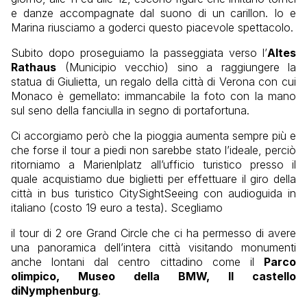
e danze accompagnate dal suono di un carillon. Io e
Marina riusciamo a goderci questo piacevole spettacolo.
Subito dopo proseguiamo la passeggiata verso l’
Altes
Rathaus
(Municipio vecchio) sino a raggiungere la
statua di Giulietta, un regalo della città di Verona con cui
Monaco è gemellato: immancabile la foto con la mano
sul seno della fanciulla in segno di portafortuna.
Ci accorgiamo però che la pioggia aumenta sempre più e
che forse il tour a piedi non sarebbe stato l’ideale, perciò
ritorniamo a Marienlplatz all’ufficio turistico presso il
quale acquistiamo due biglietti per effettuare il giro della
città in bus turistico CitySightSeeing con audioguida in
italiano (costo 19 euro a testa). Scegliamo
il tour di 2 ore Grand Circle che ci ha permesso di avere
una panoramica dell’intera città visitando monumenti
anche lontani dal centro cittadino come il
Parco
olimpico, Museo della BMW, Il castello
di
Nymphenburg
.