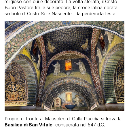
religioso con cui è decorato. La volta stellata, il Cristo
Buon Pastore tra le sue pecore, la croce latina dorata
simbolo di Cristo Sole Nascente…da perderci la testa.
Proprio di fronte al Mausoleo di Galla Placidia si trova la
Basilica di San Vitale
, consacrata nel 547 d.C.