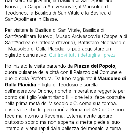
Battistero degli Ariani, la Basilica di Sant’Apollinare
Nuovo, la Cappella Arcivescovile, il Mausoleo di
Teodorico, la Basilica di San Vitale e la Basilica di
Sant’Apollinare in Classe.
Per visitare la Basilica di San Vitale, Basilica di
Sant’Apollinare Nuovo, Museo Arcivescovile (Cappella di
Sant’Andrea e Cattedra d’avorio), Battistero Neoniano e
il Mausoleo di Galla Placidia, si può acquistare un
biglietto cumulativo.
Qui trovi tutti i dettagli e i prezzi
.
Ho iniziato la visita partendo da
Piazza del Popolo
,
cuore pulsante della città con il Palazzo del Comune e
quello della Prefettura. Da lì ho raggiunto il
Mausoleo di
Galla Placidia
– figlia di Teodosio e sorella
dell’imperatore Onorio, nonché imperatrice reggente per
conto del figlio Valentiniano III – che lei si fece costruire
nella prima metà del V secolo d.C. come sua tomba. Il
caso volle che lei però morì a Roma nel 450 d.C. e non
fece mai ritorno a Ravenna. Esternamente appare
piuttosto sobrio ma non appena si mette piede al suo
interno si viene rapiti dalla bellezza dei mosaici a tema