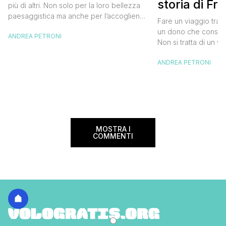
storia di Fr
più di altri. Non solo per la loro bellezza
Itinerario d
paesaggistica ma anche per l’accoglienza
Fare un viaggio tra i 
della popolazione locale. Mauritius è uno
un dono che consiglio
ANDREA PETRONI
di questi. Uno di quei luoghi in cui arrivi
Non si tratta di un 
con un sorriso a 36 denti e da cui te ne
bensì di un’immersion
vai con qualche lacrimuccia sul viso.
ANDREA PETRONI
nella cultura e nella
C’eravamo […]
Una di quelle cose 
volta nella vita per 
mente, agli occhi, al
MOSTRA I
COMMENTI