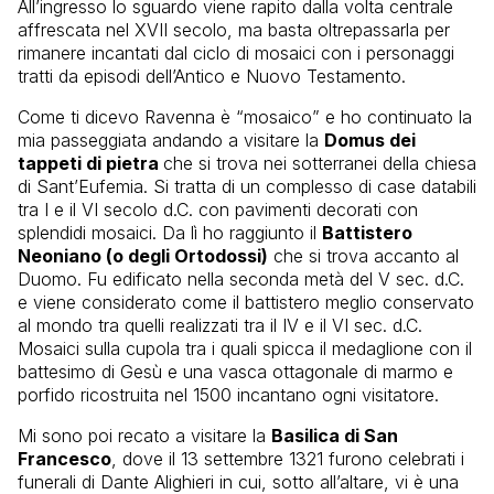
All’ingresso lo sguardo viene rapito dalla volta centrale
affrescata nel XVII secolo, ma basta oltrepassarla per
rimanere incantati dal ciclo di mosaici con i personaggi
tratti da episodi dell’Antico e Nuovo Testamento.
Come ti dicevo Ravenna è “mosaico” e ho continuato la
mia passeggiata andando a visitare la
Domus dei
tappeti di pietra
che si trova nei sotterranei della chiesa
di Sant’Eufemia. Si tratta di un complesso di case databili
tra I e il VI secolo d.C. con pavimenti decorati con
splendidi mosaici. Da lì ho raggiunto il
Battistero
Neoniano (o degli Ortodossi)
che si trova accanto al
Duomo. Fu edificato nella seconda metà del V sec. d.C.
e viene considerato come il battistero meglio conservato
al mondo tra quelli realizzati tra il IV e il VI sec. d.C.
Mosaici sulla cupola tra i quali spicca il medaglione con il
battesimo di Gesù e una vasca ottagonale di marmo e
porfido ricostruita nel 1500 incantano ogni visitatore.
Mi sono poi recato a visitare la
Basilica di San
Francesco
, dove il 13 settembre 1321 furono celebrati i
funerali di Dante Alighieri in cui, sotto all’altare, vi è una