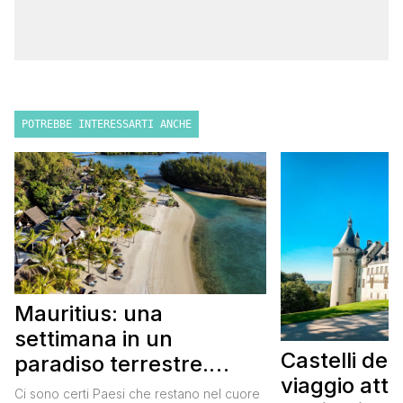
POTREBBE INTERESSARTI ANCHE
Mauritius: una
settimana in un
Castelli dell
paradiso terrestre.
viaggio attr
Itinerario completo
Ci sono certi Paesi che restano nel cuore