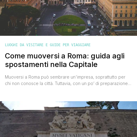
LUOGHI DA VISITARE E GUIDE PER VIAGGIARE
Come muoversi a Roma: guida agli
spostamenti nella Capitale
Muoversi a Roma può sembrare un'impresa, soprattutto per
chi non conosce la città. Tuttavia, con un po’ di preparazione,
è possibile orientarsi facilmente, scegliendo il mezzo di
trasporto più adatto alle tue esigenze. Roma, con la sua
grandezza e il suo traffico caotico, offre diverse opzioni per
muoversi. Che tu stia cercando di esplorare i [']