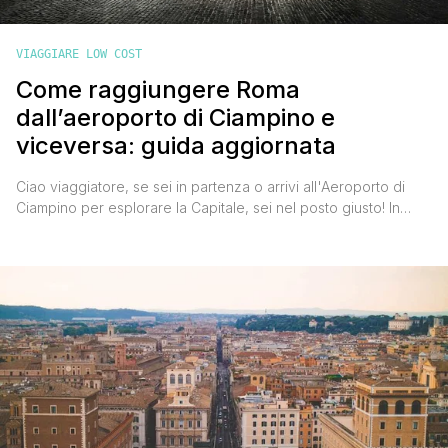
VIAGGIARE LOW COST
Come raggiungere Roma
dall’aeroporto di Ciampino e
viceversa: guida aggiornata
Ciao viaggiatore, se sei in partenza o arrivi all'Aeroporto di
Ciampino per esplorare la Capitale, sei nel posto giusto! In
questo articolo troverai tutte le informazioni aggiornate su
come spostarti comodamente da Termini a Ciampino e
viceversa, con soluzioni economiche e veloci per muoverti a
Roma. Aeroporto di Ciampino: tutte le opzioni per raggiungere
Roma [']