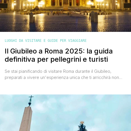
LUOGHI DA VISITARE E GUIDE PER VIAGGIARE
Il Giubileo a Roma 2025: la guida
definitiva per pellegrini e turisti
Se stai pianificando di visitare Roma durante il Giubileo,
preparati a vivere un'esperienza unica che ti arricchirà non
solo spiritualmente, ma anche culturalmente. Come romano de
Roma, posso dirti che il Giubileo rappresenta un’occasione
speciale per tutti, fedeli e turisti, per scoprire la città in una
dimensione profonda, intensa e mistica. Non è solo una [']