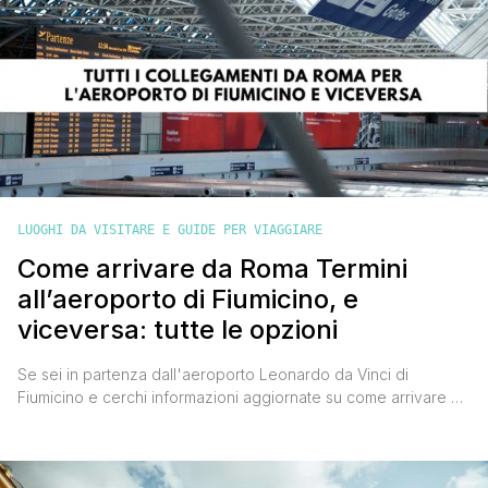
LUOGHI DA VISITARE E GUIDE PER VIAGGIARE
Come arrivare da Roma Termini
all’aeroporto di Fiumicino, e
viceversa: tutte le opzioni
Se sei in partenza dall'aeroporto Leonardo da Vinci di
Fiumicino e cerchi informazioni aggiornate su come arrivare da
Roma Termini a Fiumicino, sei nel posto giusto. In questo
articolo troverai tutte le alternative disponibili con prezzi, tempi
di percorrenza e dettagli utili per scegliere la soluzione