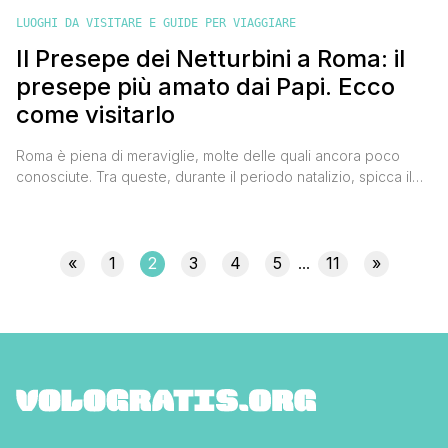
LUOGHI DA VISITARE E GUIDE PER VIAGGIARE
Il Presepe dei Netturbini a Roma: il
presepe più amato dai Papi. Ecco
come visitarlo
Roma è piena di meraviglie, molte delle quali ancora poco
conosciute. Tra queste, durante il periodo natalizio, spicca il
Presepe dei Netturbini, una straordinaria opera d'arte che
unisce tradizione, fede e creatività. Questo presepe unico si
trova in Via dei Cavalleggeri n. 5, a pochi passi dal Colonnato
del Bernini e all’ombra della Cupola di [']
«
1
2
3
4
5
11
»
...