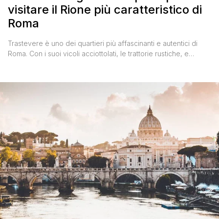
visitare il Rione più caratteristico di
Roma
Trastevere è uno dei quartieri più affascinanti e autentici di
Roma. Con i suoi vicoli acciottolati, le trattorie rustiche, e
un'atmosfera che mescola tradizione e modernità, è una tappa
imperdibile per chiunque visiti la Capitale. Di giorno è perfetto
per esplorare la sua storia e cultura, mentre la sera si anima
con una vivace vita [']