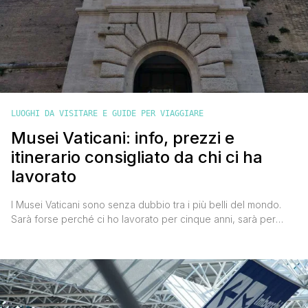
LUOGHI DA VISITARE E GUIDE PER VIAGGIARE
Musei Vaticani: info, prezzi e
itinerario consigliato da chi ci ha
lavorato
I Musei Vaticani sono senza dubbio tra i più belli del mondo.
Sarà forse perché ci ho lavorato per cinque anni, sarà per
l’aura misteriosa che avvolge il Vaticano, ma ti chiedo: dove
troverai mai un museo come questo? Immerso nel cuore dello
Stato indipendente più piccolo del mondo, i Musei Vaticani
offrono una collezione [']