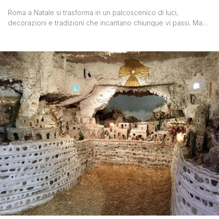
Roma a Natale si trasforma in un palcoscenico di luci,
decorazioni e tradizioni che incantano chiunque vi passi. Ma
oltre ai luoghi iconici come Piazza Navona o il Colosseo, la
città eterna cela tesori meno conosciuti, perfetti per chi cerca
un’esperienza autentica e sorprendente. Oggi ti porto alla
scoperta di tre luoghi nascosti che raccontano [']