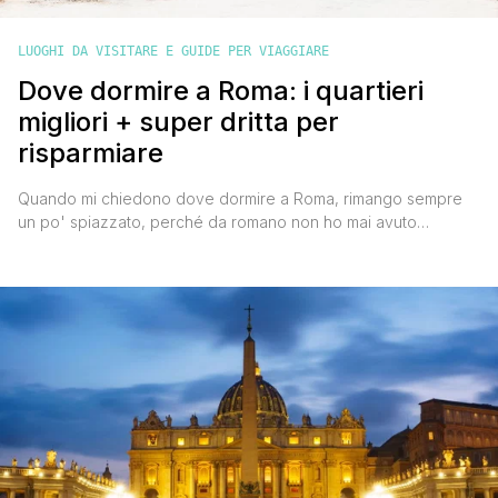
LUOGHI DA VISITARE E GUIDE PER VIAGGIARE
Dove dormire a Roma: i quartieri
migliori + super dritta per
risparmiare
Quando mi chiedono dove dormire a Roma, rimango sempre
un po' spiazzato, perché da romano non ho mai avuto
esperienze di soggiorni in hotel o bed and breakfast della mia
città. Tuttavia, conoscendo bene Roma, ho deciso di scrivere
questa guida per aiutarti a scegliere la zona ideale per il tuo
soggiorno. Troverai anche una [']