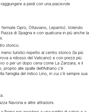
 raggiungere a piedi con una piacevole
: fermate Cipro, Ottaviano, Lepanto). Volendo
e Piazza di Spagna e con qualcuna in più anche la
i.
tro storico.
, meno turistici rispetto al centro storico (la più
i trova a ridosso del Vaticano) e con prezzi più
ritivo o per un dopo cena come La Zanzara, e il
proprio alle spalle dell’Adriano c’è
ella famiglia del mitico Lino, in cui c’è sempre sua
a.
azza Navona e altre attrazioni.
 a Roma per assistere a una partita di calcio o a