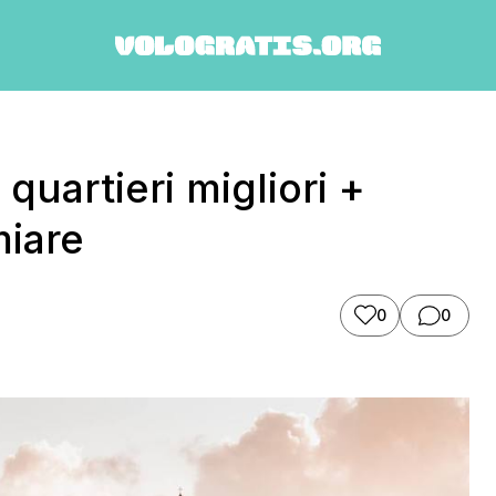
quartieri migliori +
miare
0
0