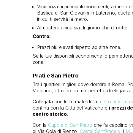
Vicinanza ai principali monumenti, a meno che
Basilica di San Giovanni in Laterano, quella
in cui ti servirà la metro.
Atmosfera unica sia di giorno che di notte.
Contro:
Prezzi più elevati rispetto ad altre zone.
Se le tue disponibili economiche lo permettono
zona.
Prati e San Pietro
Tra i quartieri migliori dove dormire a Roma, Prat
Vaticano, offrono un mix perfetto di eleganza, s
Collegata con le fermate della
metro di Roma
l
confina con la Città del Vaticano e
i prezzi de
centro storico
.
Con la
Cupola di San Pietro
che fa capolino tra
di Via Cola di Rienzo,
Castel Sant’Angelo
, i
Mus