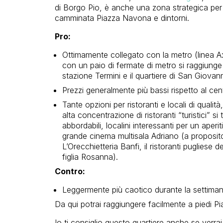
di Borgo Pio, è anche una zona strategica per
camminata Piazza Navona e dintorni.
Pro:
Ottimamente collegato con la metro (linea A
con un paio di fermate di metro si raggiung
stazione Termini e il quartiere di San Giovann
Prezzi generalmente più bassi rispetto al cen
Tante opzioni per ristoranti e locali di qualità
alta concentrazione di ristoranti “turistici” s
abbordabili, localini interessanti per un ape
grande cinema multisala Adriano (a proposito, 
L’Orecchietteria Banfi, il ristoranti pugliese d
figlia Rosanna).
Contro:
Leggermente più caotico durante la settiman
Da qui potrai raggiungere facilmente a piedi Pi
Io ti consiglio questo quartiere anche se verrai