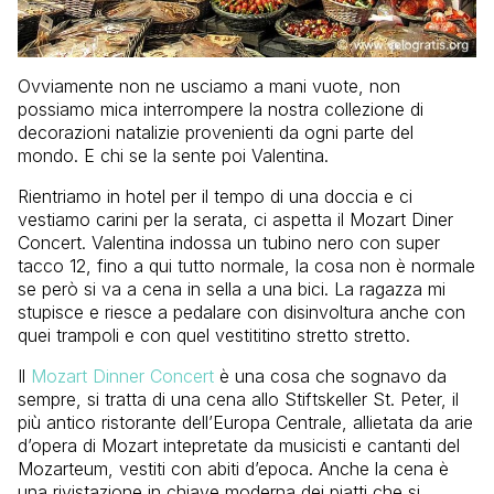
Ovviamente non ne usciamo a mani vuote, non
possiamo mica interrompere la nostra collezione di
decorazioni natalizie provenienti da ogni parte del
mondo. E chi se la sente poi Valentina.
Rientriamo in hotel per il tempo di una doccia e ci
vestiamo carini per la serata, ci aspetta il Mozart Diner
Concert. Valentina indossa un tubino nero con super
tacco 12, fino a qui tutto normale, la cosa non è normale
se però si va a cena in sella a una bici. La ragazza mi
stupisce e riesce a pedalare con disinvoltura anche con
quei trampoli e con quel vestititino stretto stretto.
Il
Mozart Dinner Concert
è una cosa che sognavo da
sempre, si tratta di una cena allo Stiftskeller St. Peter, il
più antico ristorante dell’Europa Centrale, allietata da arie
d’opera di Mozart intepretate da musicisti e cantanti del
Mozarteum, vestiti con abiti d’epoca. Anche la cena è
una rivistazione in chiave moderna dei piatti che si