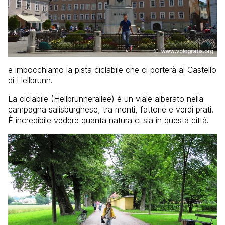
e imbocchiamo la pista ciclabile che ci porterà al Castello
di Hellbrunn.
La ciclabile (Hellbrunnerallee) è un viale alberato nella
campagna salisburghese, tra monti, fattorie e verdi prati.
È incredibile vedere quanta natura ci sia in questa città.