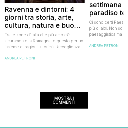
settimana i
Ravenna e dintorni: 4
paradiso te
giorni tra storia, arte,
Itinerario 
Ci sono certi Paesi 
cultura, natura e buon
più di altri. Non solo
cibo
paesaggistica ma an
Tra le zone d’Italia che più amo c’è
della popolazione lo
sicuramente la Romagna, e questo per un
ANDREA PETRONI
di questi. Uno di quei
insieme di ragioni. In primis l’accoglienza,
con un sorriso a 36 d
e sì perché quando vai in Romagna vieni
vai con qualche lacri
ANDREA PETRONI
sempre accolto da sorrisi e da parole
C’eravamo […]
gentili che ti fanno subito sentire come a
casa. Poi la storia e la cultura che si
celano anche […]
MOSTRA I
COMMENTI