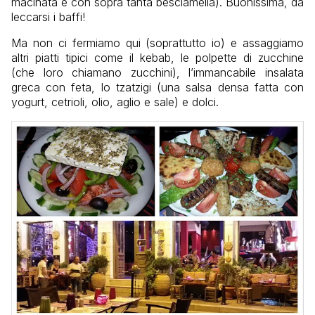
macinata e con sopra tanta besciamella). Buonissima, da
leccarsi i baffi!
Ma non ci fermiamo qui (soprattutto io) e assaggiamo
altri piatti tipici come il kebab, le polpette di zucchine
(che loro chiamano zucchini), l’immancabile insalata
greca con feta, lo tzatzigi (una salsa densa fatta con
yogurt, cetrioli, olio, aglio e sale) e dolci.