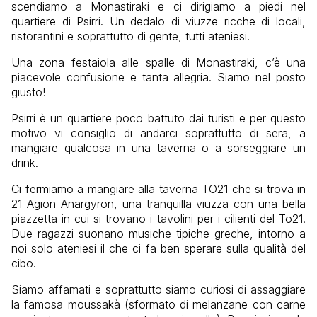
scendiamo a Monastiraki e ci dirigiamo a piedi nel
quartiere di Psirri. Un dedalo di viuzze ricche di locali,
ristorantini e soprattutto di gente, tutti ateniesi.
Una zona festaiola alle spalle di Monastiraki, c’è una
piacevole confusione e tanta allegria. Siamo nel posto
giusto!
Psirri è un quartiere poco battuto dai turisti e per questo
motivo vi consiglio di andarci soprattutto di sera, a
mangiare qualcosa in una taverna o a sorseggiare un
drink.
Ci fermiamo a mangiare alla taverna TO21 che si trova in
21 Agion Anargyron, una tranquilla viuzza con una bella
piazzetta in cui si trovano i tavolini per i cilienti del To21.
Due ragazzi suonano musiche tipiche greche, intorno a
noi solo ateniesi il che ci fa ben sperare sulla qualità del
cibo.
Siamo affamati e soprattutto siamo curiosi di assaggiare
la famosa moussakà (sformato di melanzane con carne