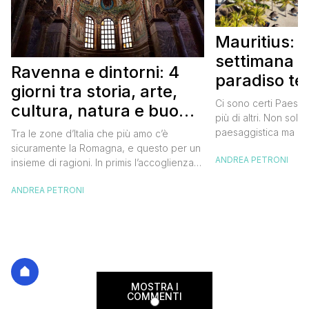
Mauritius: 
settimana i
Ravenna e dintorni: 4
paradiso te
giorni tra storia, arte,
Itinerario 
Ci sono certi Paesi 
cultura, natura e buon
più di altri. Non solo
cibo
paesaggistica ma an
Tra le zone d’Italia che più amo c’è
della popolazione lo
sicuramente la Romagna, e questo per un
ANDREA PETRONI
di questi. Uno di quei
insieme di ragioni. In primis l’accoglienza,
con un sorriso a 36 d
e sì perché quando vai in Romagna vieni
vai con qualche lacri
ANDREA PETRONI
sempre accolto da sorrisi e da parole
C’eravamo […]
gentili che ti fanno subito sentire come a
casa. Poi la storia e la cultura che si
celano anche […]
MOSTRA I
COMMENTI