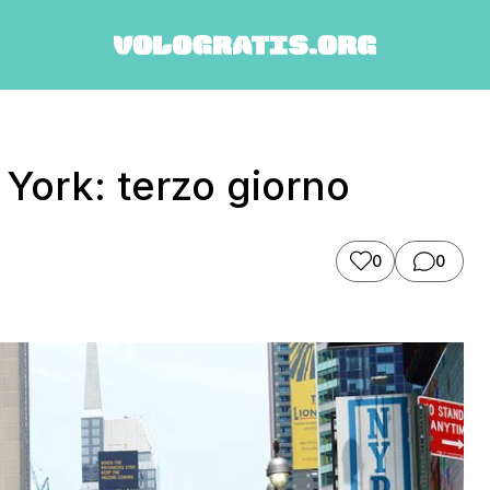
 York: terzo giorno
0
0