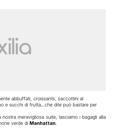
te abbuffati, croissants, saccottini al
no e succhi di frutta…che dite può bastare per
ostra meravigliosa suite, lasciamo i bagagli alla
lmone verde di
Manhattan
.