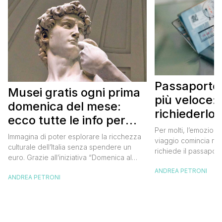
Passaporto 
Musei gratis ogni prima
più veloce:
domenica del mese:
richiederlo 
ecco tutte le info per
Per molti, l’emozione
approfittarne
Immagina di poter esplorare la ricchezza
viaggio comincia nel
culturale dell’Italia senza spendere un
richiede il passaport
euro. Grazie all’iniziativa “Domenica al
chiunque abbia affro
Museo”, questa è una realtà a portata di
ANDREA PETRONI
ottenimento di ques
ANDREA PETRONI
mano. Ogni prima domenica del mese, tutti
per chi vuole viaggia
i musei statali aprono le loro porte
dell’Europa (o anche
gratuitamente, offrendo un’occasione
negli ultimi due anni 
imperdibile per immergersi nell’arte, nella
da affrontare: la […]
storia e nella bellezza del nostro Paese.