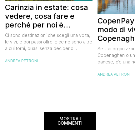
Carinzia in estate: cosa
vedere, cosa fare e
CopenPay: i
perché per noi è
modo di viv
diventata una
Ci sono destinazioni che scegli una volta,
Copenaghen
destinazione del cuore
le vivi, e poi passi oltre. E ce ne sono altre
meglio e s
a cui torni, quasi senza deciderlo
Se stai organizzand
meno
davvero, come se fosse la Carinzia a
Copenaghen o un we
ANDREA PETRONI
richiamarti indietro più che il contrario. Per
danese, c’è una novi
noi è la seconda categoria, senza dubbio.
conoscere prima del
Questa è stata la nostra quarta volta qui, la
ANDREA PETRONI
CopenPay ed è un’ini
terza […]
viaggiatori che sce
più sostenibili durant
Lanciato come proget
ampliato nel 2025 e 
MOSTRA I
COMMENTI