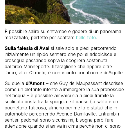
È possibile salire su entrambe e godere di un panorama
mozzafiato, perfetto per scattare
belle foto
.
Sulla falesia di Aval
si sale solo a piedi percorrendo
inizialmente un ripido sentiero che poi si addolcisce e
prosegue passando sopra la scogliera sostenuta
dall’arco Manneporte. Il faraglione che appare oltre
l’arco, alto 70 metri, è conosciuto con il nome di Aiguille.
Su quella
d’Amont
– che Guy de Maupassant descrisse
come un elefante intento a immergere la sua proboscide
nell’acqua – è possibile arrivarci sia a piedi tramite la
scalinata posta tra la spiaggia e il paese (la salita è un
pochettino faticosa, almeno per me lo è stata) che in
automobile percorrendo Avenue Damilaville. Entrambi i
sentieri pedonali sono sicurissimi, bisogna però fare
attenzione quando si arriva in cima perché non ci sono