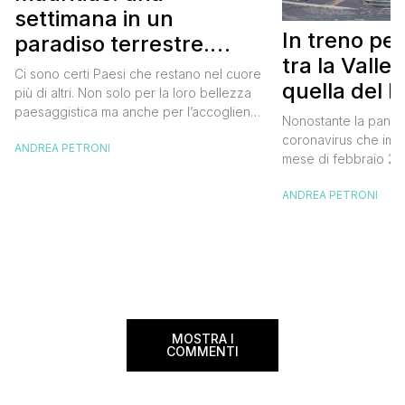
settimana in un
In treno pe
paradiso terrestre.
tra la Valle
Itinerario completo
Ci sono certi Paesi che restano nel cuore
quella del 
più di altri. Non solo per la loro bellezza
itinerario
paesaggistica ma anche per l’accoglienza
Nonostante la pand
della popolazione locale. Mauritius è uno
coronavirus che imp
ANDREA PETRONI
di questi. Uno di quei luoghi in cui arrivi
mese di febbraio 2020
con un sorriso a 36 denti e da cui te ne
settembre sono riusc
vai con qualche lacrimuccia sul viso.
ANDREA PETRONI
Germania per un bel v
C’eravamo […]
Valle del Reno e que
partendo da Francof
ad Hannover. Un viaggio fuori dai confini
nazionali che […]
MOSTRA I
COMMENTI