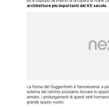
ed è ospitato all’interno di un’opera di Frank
architetture più importanti del XX secolo
.
La forma del Guggenheim è famosissima: a piant
esterna del cerchio possiamo trovare lo spazi
armato. I prolungamenti di questi setti formano
grande spazio vuoto.