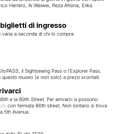
ico Herrero, Ai Weiwei, Reza Afisina, Erika
iglietti di ingresso
m varia a seconda di chi lo compra:
 CityPASS, il Sightseeing Pass o l’Explorer Pass.
 questo museo (e non solo) a prezzi scontati.
ivarci
88th e la 89th Street. Per arrivarci si possono
ork
con fermata 86th street. Non lontano si trova
ia 5th Avenue.
a dalle 10 alle 17:30