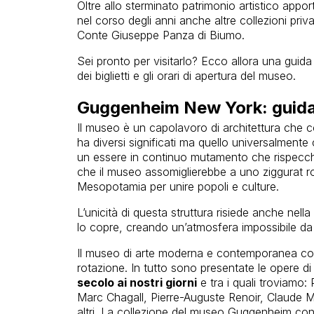
Oltre allo sterminato patrimonio artistico ap
nel corso degli anni anche altre collezioni priv
Conte Giuseppe Panza di Biumo.
Sei pronto per visitarlo? Ecco allora una guida p
dei biglietti e gli orari di apertura del museo.
Guggenheim New York: guida a
Il museo è un capolavoro di architettura che con
ha diversi significati ma quello universalmente 
un essere in continuo mutamento che rispecchia
che il museo assomiglierebbe a uno ziggurat r
Mesopotamia per unire popoli e culture.
L’unicità di questa struttura risiede anche nell
lo copre, creando un’atmosfera impossibile da 
Il museo di arte moderna e contemporanea c
rotazione. In tutto sono presentate le opere d
secolo ai nostri giorni
e tra i quali troviamo
Marc Chagall, Pierre-Auguste Renoir, Claude 
altri. La collezione del museo Guggenheim cont