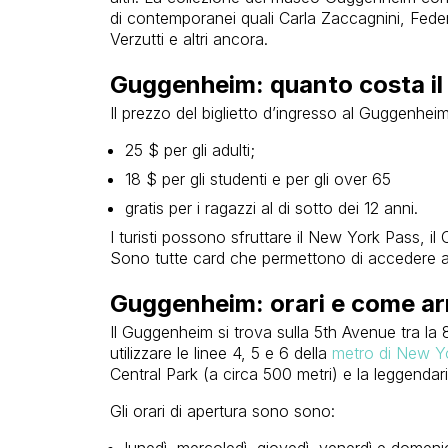
di contemporanei quali Carla Zaccagnini, Feder
Verzutti e altri ancora.
Guggenheim: quanto costa il b
Il prezzo del biglietto d’ingresso al Guggenhei
25 $ per gli adulti;
18 $ per gli studenti e per gli over 65
gratis per i ragazzi al di sotto dei 12 anni.
I turisti possono sfruttare il New York Pass, il
Sono tutte card che permettono di accedere a
Guggenheim: orari e come arr
Il Guggenheim si trova sulla 5th Avenue tra la 
utilizzare le linee 4, 5 e 6 della
metro di New Y
Central Park (a circa 500 metri) e la leggendar
Gli orari di apertura sono sono:
lunedì, mercoledì, giovedì, venerdì e domenic