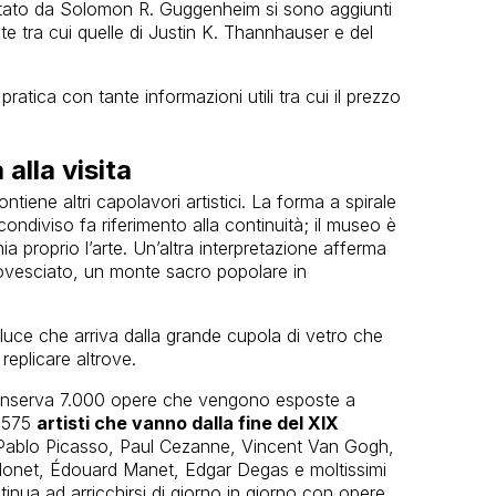
portato da Solomon R. Guggenheim si sono aggiunti
ate tra cui quelle di Justin K. Thannhauser e del
ratica con tante informazioni utili tra cui il prezzo
lla visita
tiene altri capolavori artistici. La forma a spirale
condiviso fa riferimento alla continuità; il museo è
 proprio l’arte. Un’altra interpretazione afferma
ovesciato, un monte sacro popolare in
a luce che arriva dalla grande cupola di vetro che
replicare altrove.
onserva 7.000 opere che vengono esposte a
i 575
artisti che vanno dalla fine del XIX
: Pablo Picasso, Paul Cezanne, Vincent Van Gogh,
Monet, Édouard Manet, Edgar Degas e moltissimi
inua ad arricchirsi di giorno in giorno con opere