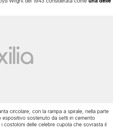
 Lloyd Wright del 1943 considerata come
una delle
a circolare, con la rampa a spirale, nella parte
o espositivo sostenuto da setti in cemento
 i costoloni delle celebre cupola che sovrasta il