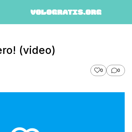
ro! (video)
0
0