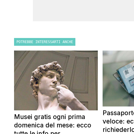
POTREBBE INTERESSARTI ANCHE
Passaporto
Musei gratis ogni prima
veloce: e
domenica del mese: ecco
richiederl
tutte le info per