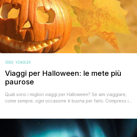
IDEE VIAGGIO
Viaggi per Halloween: le mete più
paurose
Quali sono i migliori viaggi per Halloween? Se ami viaggiare,
come sempre, ogni occasione è buona per farlo. Compreso il
ponte che unisce Halloween 2019 alla Festa dei Morti e al
weekend! Ma quali sono le migliori mete ' o meglio quelle più
spaventose ' che puoi scegliere per organizzare un bel
viaggio ad Halloween? [']