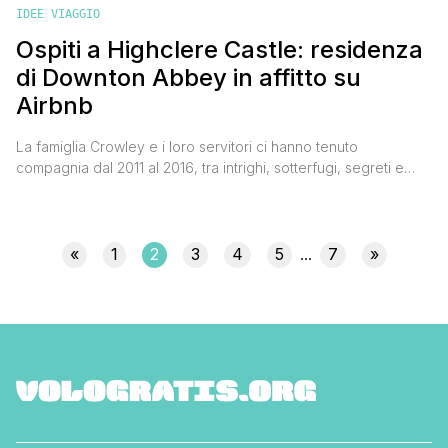
IDEE VIAGGIO
Ospiti a Highclere Castle: residenza
di Downton Abbey in affitto su
Airbnb
La famiglia Crowley e i loro servitori ci hanno tenuto
compagnia dal 2011 al 2016, tra intrighi, sotterfugi, segreti e
drammi. A fare da sfondo alla vita di questi aristocratici,
raccontata nella serie tv Downton Abbey, il sontuoso Highclere
Castle nell'Hampshire. Lì sono state effettuate tutte le riprese
sia interne che esterne. Alla serie tv sta [']
«
1
2
3
4
5
7
»
...