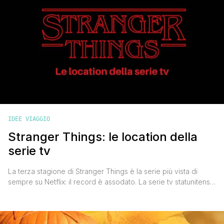
IDEE VIAGGIO
Stranger Things: le location della
serie tv
La terza stagione di Stranger Things è la serie più vista di
sempre su Netflix: il record è assodato. La serie tv statunitense
di fantascienza incuriosisce i fan da moltissimi punti di vista: lo
stile, l'ambientazione, i luoghi e le location in cui è stato girato.
Esistono davvero le location che vediamo in Stranger Things?
[']