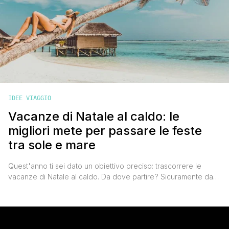
IDEE VIAGGIO
Vacanze di Natale al caldo: le
migliori mete per passare le feste
tra sole e mare
Quest'anno ti sei dato un obiettivo preciso: trascorrere le
vacanze di Natale al caldo. Da dove partire? Sicuramente da
casa tua direzione emisfero sud del mondo. Per passare un
Natale inedito, totalmente diverso da qualunque altro tu abbia
mai passato, scegliere di festeggiare al caldo sembra
un'ottima idea. Festeggiarlo su una bella spiaggia di fronte [']