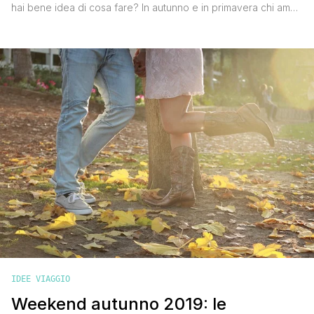
hai bene idea di cosa fare? In autunno e in primavera chi ama
pedalare organizza gite di un giorno o interi weekend in bici.
Quali sono le piste ciclabili più belle d'Italia? Il nostro paese è
splendido da Nord a Sud e di paesaggi [']
IDEE VIAGGIO
Weekend autunno 2019: le