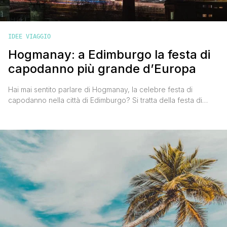
IDEE VIAGGIO
Hogmanay: a Edimburgo la festa di
capodanno più grande d’Europa
Hai mai sentito parlare di Hogmanay, la celebre festa di
capodanno nella città di Edimburgo? Si tratta della festa di
capodanno più grande d'Europa che prevede eventi di ogni
genere per ben quattro giorni, dal 29 dicembre al 1° gennaio.
Per il Capodanno 2020 è prevista la partecipazione, tra gli
altri, anche del famoso dj/cantante Mark [']