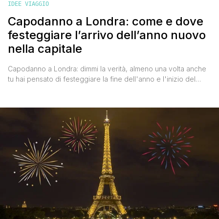
IDEE VIAGGIO
Capodanno a Londra: come e dove
festeggiare l’arrivo dell’anno nuovo
nella capitale
Capodanno a Londra: dimmi la verità, almeno una volta anche
tu hai pensato di festeggiare la fine dell'anno e l'inizio del
nuovo nella capitale britannica. Londra è senza alcun dubbio
una delle città più ambite per festeggiare l'anno nuovo.
Divertente e spettacolare, la cosmopolita città non manca
certo di occasioni per fare baldoria tra party esclusivi, [']