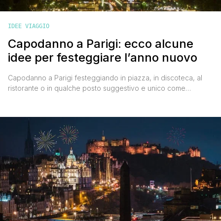
IDEE VIAGGIO
Capodanno a Parigi: ecco alcune
idee per festeggiare l’anno nuovo
Capodanno a Parigi festeggiando in piazza, in discoteca, al
ristorante o in qualche posto suggestivo e unico come
Disneyland Paris o la Senna è sempre una buona idea, anzi
una buonissima idea! La fine dell'anno vecchio e l'arrivo di
quello nuovo potrebbero essere l'occasione giusta per
raggiungere una delle mete europee più gettonate durante
l'anno, [']