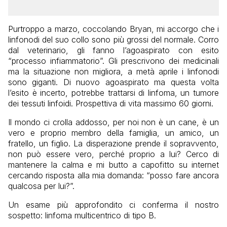
Purtroppo a marzo, coccolando Bryan, mi accorgo che i
linfonodi del suo collo sono più grossi del normale. Corro
dal veterinario, gli fanno l’agoaspirato con esito
“processo infiammatorio”. Gli prescrivono dei medicinali
ma la situazione non migliora, a metà aprile i linfonodi
sono giganti. Di nuovo agoaspirato ma questa volta
l’esito è incerto, potrebbe trattarsi di linfoma, un tumore
dei tessuti linfoidi. Prospettiva di vita massimo 60 giorni.
Il mondo ci crolla addosso, per noi non è un cane, è un
vero e proprio membro della famiglia, un amico, un
fratello, un figlio. La disperazione prende il sopravvento,
non può essere vero, perché proprio a lui? Cerco di
mantenere la calma e mi butto a capofitto su internet
cercando risposta alla mia domanda: “posso fare ancora
qualcosa per lui?”.
Un esame più approfondito ci conferma il nostro
sospetto: linfoma multicentrico di tipo B.