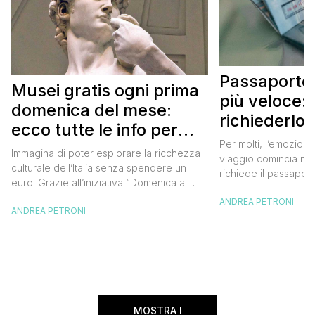
Passaporto 
Musei gratis ogni prima
più veloce:
domenica del mese:
richiederlo 
ecco tutte le info per
Per molti, l’emozione
approfittarne
Immagina di poter esplorare la ricchezza
viaggio comincia nel
culturale dell’Italia senza spendere un
richiede il passaport
euro. Grazie all’iniziativa “Domenica al
chiunque abbia affro
Museo”, questa è una realtà a portata di
ANDREA PETRONI
ottenimento di ques
ANDREA PETRONI
mano. Ogni prima domenica del mese, tutti
per chi vuole viaggia
i musei statali aprono le loro porte
dell’Europa (o anche
gratuitamente, offrendo un’occasione
negli ultimi due anni 
imperdibile per immergersi nell’arte, nella
da affrontare: la […]
storia e nella bellezza del nostro Paese.
Ma non […]
MOSTRA I