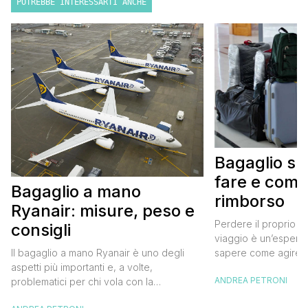
POTREBBE INTERESSARTI ANCHE
Bagaglio sm
fare e come 
Bagaglio a mano
rimborso
Ryanair: misure, peso e
Perdere il proprio b
consigli
viaggio è un’esperie
Il bagaglio a mano Ryanair è uno degli
sapere come agire pu
aspetti più importanti e, a volte,
Ti guiderò passo pa
ANDREA PETRONI
problematici per chi vola con la
come richiedere il r
compagnia irlandese. Le regole sul
smarrimento del baga