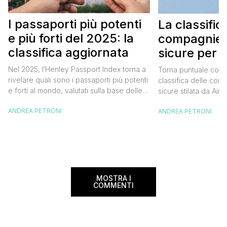
I passaporti più potenti
La classific
e più forti del 2025: la
compagnie 
classifica aggiornata
sicure per i
Nel 2025, l’Henley Passport Index torna a
Torna puntuale come
rivelare quali sono i passaporti più potenti
classifica delle com
e forti al mondo, valutati sulla base delle
sicure stilata da Airli
destinazioni accessibili senza visto
web di recensioni sul
ANDREA PETRONI
ANDREA PETRONI
preventivo. Questo indice, il più
valutazione dei vetto
autorevole in materia, è basato sui dati
TripAdvisor dei cieli
forniti dalla International Air Transport
recensisce assegna
Authority (IATA) e aggiornato grazie alle
va da una a sette stelle
ricerche di Henley & Partners. L’Henley
per stilare la classif
[…]
MOSTRA I
COMMENTI