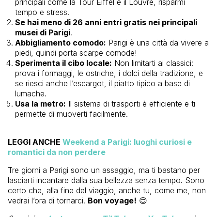
principali come la Tour Eiffel e il Louvre, risparmi
tempo e stress.
Se hai meno di 26 anni entri gratis nei principali
musei di Parigi
.
Abbigliamento comodo:
Parigi è una città da vivere a
piedi, quindi porta scarpe comode!
Sperimenta il cibo locale:
Non limitarti ai classici:
prova i formaggi, le ostriche, i dolci della tradizione, e
se riesci anche l’escargot, il piatto tipico a base di
lumache.
Usa la metro:
Il sistema di trasporti è efficiente e ti
permette di muoverti facilmente.
LEGGI ANCHE
Weekend a Parigi: luoghi curiosi e
romantici da non perdere
Tre giorni a Parigi sono un assaggio, ma ti bastano per
lasciarti incantare dalla sua bellezza senza tempo. Sono
certo che, alla fine del viaggio, anche tu, come me, non
vedrai l’ora di tornarci.
Bon voyage!
😊