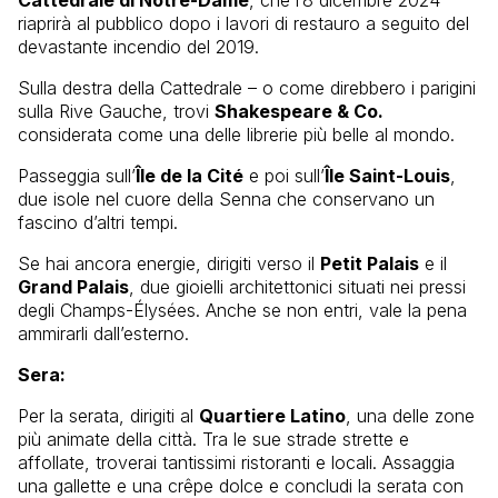
Cattedrale di Notre-Dame
, che l’8 dicembre 2024
riaprirà al pubblico dopo i lavori di restauro a seguito del
devastante incendio del 2019.
Sulla destra della Cattedrale – o come direbbero i parigini
sulla Rive Gauche, trovi
Shakespeare & Co.
considerata come una delle librerie più belle al mondo.
Passeggia sull’
Île de la Cité
e poi sull’
Île Saint-Louis
,
due isole nel cuore della Senna che conservano un
fascino d’altri tempi.
Se hai ancora energie, dirigiti verso il
Petit Palais
e il
Grand Palais
, due gioielli architettonici situati nei pressi
degli Champs-Élysées. Anche se non entri, vale la pena
ammirarli dall’esterno.
Sera:
Per la serata, dirigiti al
Quartiere Latino
, una delle zone
più animate della città. Tra le sue strade strette e
affollate, troverai tantissimi ristoranti e locali. Assaggia
una gallette e una crêpe dolce e concludi la serata con