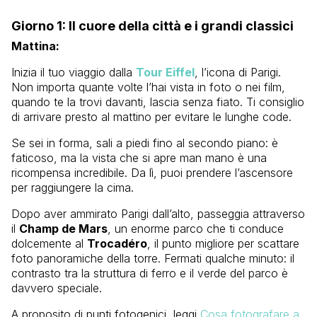
Giorno 1: Il cuore della città e i grandi classici
Mattina:
Inizia il tuo viaggio dalla
Tour Eiffel
, l’icona di Parigi.
Non importa quante volte l’hai vista in foto o nei film,
quando te la trovi davanti, lascia senza fiato. Ti consiglio
di arrivare presto al mattino per evitare le lunghe code.
Se sei in forma, sali a piedi fino al secondo piano: è
faticoso, ma la vista che si apre man mano è una
ricompensa incredibile. Da lì, puoi prendere l’ascensore
per raggiungere la cima.
Dopo aver ammirato Parigi dall’alto, passeggia attraverso
il
Champ de Mars
, un enorme parco che ti conduce
dolcemente al
Trocadéro
, il punto migliore per scattare
foto panoramiche della torre. Fermati qualche minuto: il
contrasto tra la struttura di ferro e il verde del parco è
davvero speciale.
A proposito di punti fotogenici, leggi
Cosa fotografare a